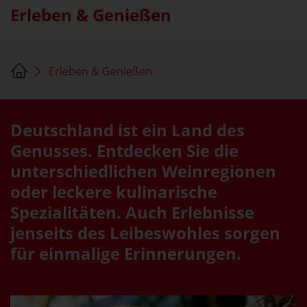
Erleben & Genießen
Erleben & Genießen
Deutschland ist ein Land des
Genusses. Entdecken Sie die
unterschiedlichen Weinregionen
oder leckere kulinarische
Spezialitäten. Auch Erlebnisse
jenseits des Leibeswohles sorgen
für einmalige Erinnerungen.