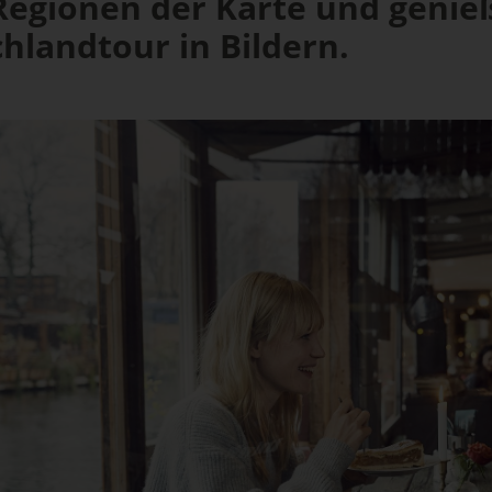
 Regionen der Karte und genie
hlandtour in Bildern.
Baden-
Württemberg
Der Legende nach sollte der
Nudelteig zur Fastenzeit das Fleisch