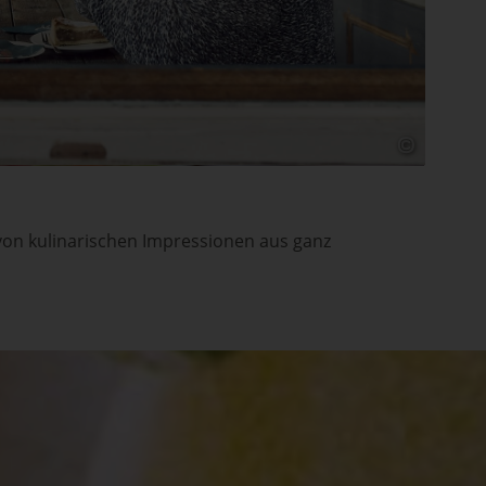
Cur
Lei
Gän
jed
von kulinarischen Impressionen aus ganz