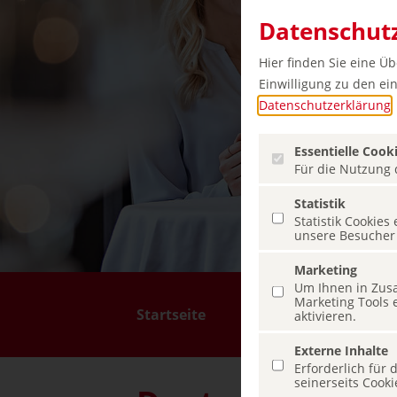
Datenschutz
Hier finden Sie eine Ü
Einwilligung zu den ein
Datenschutzerklärung
.
Essentielle Cook
Für die Nutzung d
Statistik
Statistik Cookie
unsere Besucher
Marketing
Um Ihnen in Zusa
Marketing Tools 
Menü überspringen
Startseite
Culinary Guide
aktivieren.
Externe Inhalte
Erforderlich für
seinerseits Cook