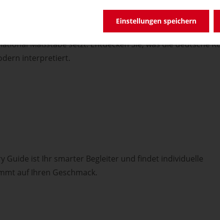
hmeckt – immer wieder a
Einstellungen speichern
nen weitergegeben werden. Zutaten, die hier zu Hause sind.
national Maßstäbe setzt. Entdecken Sie, was die deutsche 
dern interpretiert.
ry Guide ist Ihr smarter Begleiter und findet individuelle
mmt auf Ihren Geschmack.