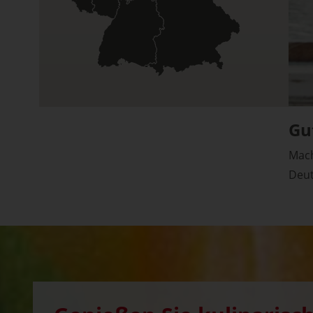
Gu
Mach
Deut