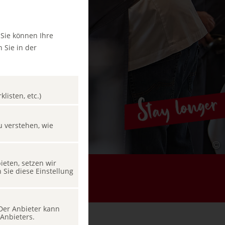
 Sie können Ihre
 Sie in der
listen, etc.)
u verstehen, wie
eten, setzen wir
Sie diese Einstellung
 Der Anbieter kann
Anbieters.