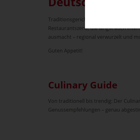
Deutschland sc
Traditionsgerichte, die seit Generatio
Restaurantszene, die längst auch inter
ausmacht – regional verwurzelt und mo
Guten Appetit!
Culinary Guide
Von traditionell bis trendig: Der Culina
Genussempfehlungen – genau abgesti