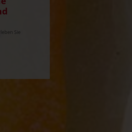
he
nd
leben Sie