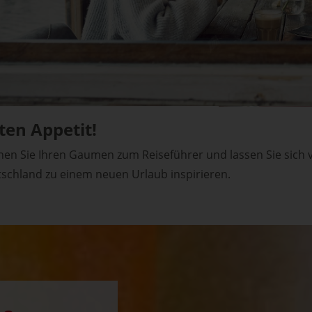
verbergen. Heute sind Maultaschen
mit und ohne Fleisch eine geschätzte
Spezialität. Verstecken muss sich hier
schon lange nichts mehr.
ten Appetit!
en Sie Ihren Gaumen zum Reiseführer und lassen Sie sich 
schland zu einem neuen Urlaub inspirieren.