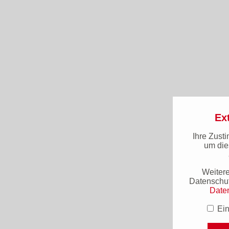
Ext
Ihre Zusti
um die
Weiter
Datenschut
Date
Ein