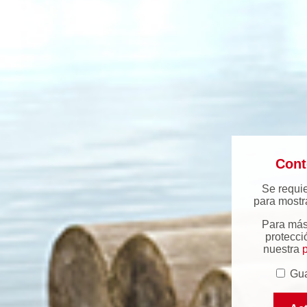
Cont
Se requi
para mostra
Para más
protecci
nuestra
p
Gua