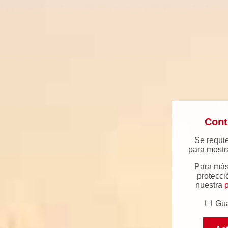
Cont
Se requi
para mostra
Para más
protecci
nuestra
p
Gua