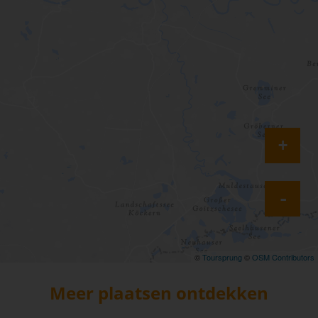
+
-
©
Toursprung
©
OSM Contributors
Meer plaatsen ontdekken