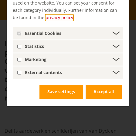
used on the website. You can set your consent for
Menu
each category individually. Further information can
be found in the
privacy policy
.
Essential Cookies
In 1659 trouwde de Nederlandse
Statistics
prinses Henriëtte Catharina van
Oranje-Nassau met Johan Georg II
Marketing
van Anhalt-Dessau. Door haar
External contents
toedoen kwamen vele nieuwe
ontwikkelingen en kunstschatten
Save settings
Accept all
naar Dessau.
Delfts aardewerk en schilderijen van Van Dyck en