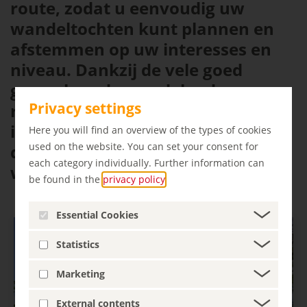
route, zodat u eenvoudig uw
wandeltochten kunt plannen en
afstemmen op uw interesses en
niveau. Dankzij de vele goed
gemarkeerde wandelpaden en
Privacy settings
rustplaatsen is de Oranjeroute
ideaal voor ontspannen
Here you will find an overview of the types of cookies
used on the website. You can set your consent for
dagtochten en meerdaagse
each category individually. Further information can
wandelavonturen.
be found in the
privacy policy
.
Essential Cookies
Statistics
Marketing
External contents