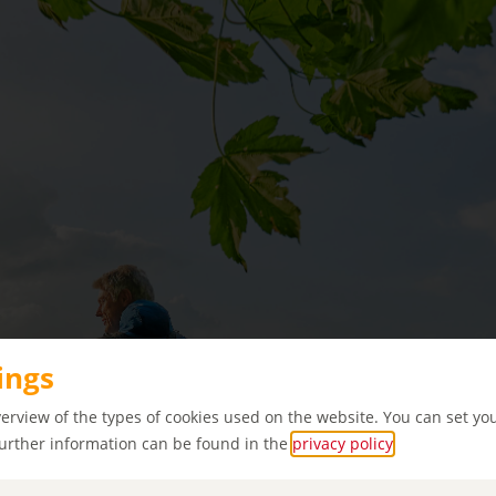
ings
verview of the types of cookies used on the website. You can set yo
Further information can be found in the
privacy policy
.