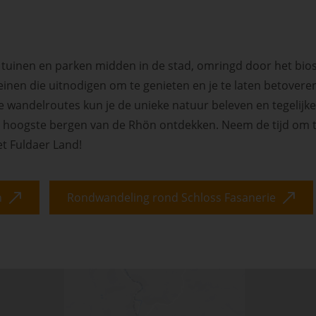
e tuinen en parken midden in de stad, omringd door het bio
einen die uitnodigen om te genieten en je te laten betoveren
e wandelroutes kun je de unieke natuur beleven en tegelijke
hoogste bergen van de Rhön ontdekken. Neem de tijd om t
et Fuldaer Land!
n
Rondwandeling rond Schloss Fasanerie
Skip interactive map (Not acce