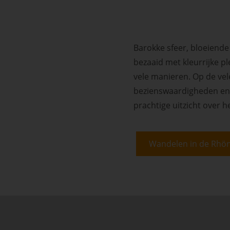
Barokke sfeer, bloeiend
bezaaid met kleurrijke pl
vele manieren. Op de vel
bezienswaardigheden en 
prachtige uitzicht over h
Wandelen in de Rhö