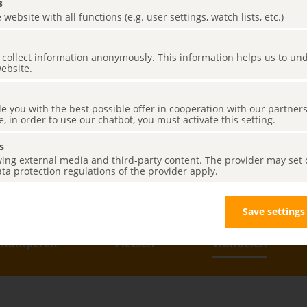
s
 website with all functions (e.g. user settings, watch lists, etc.)
es collect information anonymously. This information helps us to u
website.
r in het
de you with the best possible offer in cooperation with our partner
e, in order to use our chatbot, you must activate this setting.
s
ing external media and third-party content. The provider may set co
ta protection regulations of the provider apply.
Save settings
Kamperen
Fietsen
Wandelen