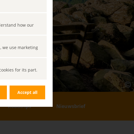
nderstand how our
s, we use marketing
okies for its part.
Accept all
Roadtrips
Nieuwsbrief