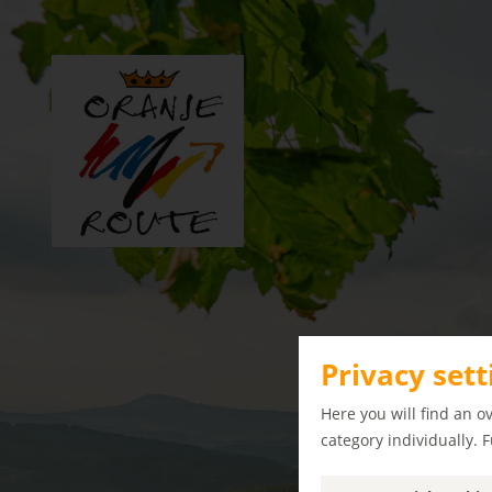
Privacy sett
Here you will find an o
category individually. 