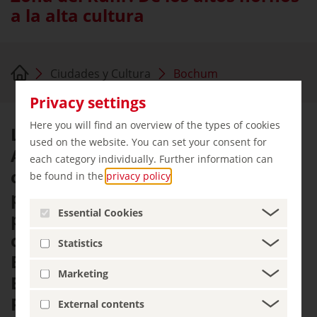
a la alta cultura
Ciudades y Cultura
Bochum
Privacy settings
Here you will find an overview of the types of cookies
La antigua mina de carbón de
used on the website. You can set your consent for
Alemania, una de las mayores
each category individually. Further information can
conurbaciones europeas, se
be found in the
privacy policy
.
presenta hoy como uno de los
Essential Cookies
paisajes culturales más densos del
continente. Con las metrópolis de
Statistics
Bochum, Dortmund, Duisburgo,
Marketing
Essen y Oberhausen, la zona del
Ruhr forma un paisaje lleno de
External contents