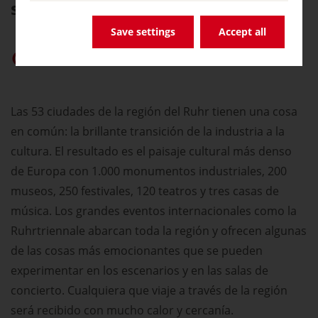
sorpresas.
Save settings
Accept all
Dar prioridad a «germany.travel» en Google
Las 53 ciudades de la región del Ruhr tienen una cosa
en común: la brillante transición de la industria a la
cultura. El resultado es el paisaje cultural más denso
de Europa con 1.000 monumentos industriales, 200
museos, 250 festivales, 120 teatros y tres casas de
música. Los grandes eventos internacionales como la
Ruhrtriennale abarcan toda la región y ofrecen algunas
de las cosas más emocionantes que se pueden
experimentar en los escenarios y en las salas de
concierto. Cualquiera que viaje a través de la región
será recibido con mucho calor y cercanía.