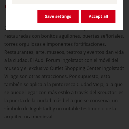
Dar prioridad a «germany.travel» en Google
Save settings
Accept all
El paisaje de la ciudad se caracteriza por sus casas
restauradas con bonitos aguilones, puertas señoriales,
torres orgullosas e imponentes fortificaciones.
Restaurantes, arte, museos, teatros y eventos dan vida
a la ciudad. El Audi Forum Ingolstadt con el móvil del
museo y el exclusivo Outlet Shopping Center Ingolstadt
Village son otras atracciones. Por supuesto, esto
también se aplica a la pintoresca Ciudad Vieja, a la que
se puede llegar con más estilo a través del Kreuztor: es
la puerta de la ciudad más bella que se conserva, un
símbolo de Ingolstadt y un notable testimonio de la
arquitectura medieval.