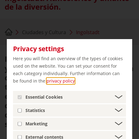
de la diversión.
Ciudades y Cultura
Ingolstadt
Privacy settings
Ingolstadt, la ciudad universitaria
Here you will find an overview of the types of cookies
used on the website. You can set your consent for
y comercial del Danubio, está llena
each category individually. Further information can
de tradición e historia. Al mismo
be found in the
privacy policy
.
tiempo, es moderno, urbano, vivo
e inspirador gracias al Foro Audi,
Essential Cookies
que acerca el tema de los coches
Statistics
de una forma emocionante, y no
sólo para los automovilistas.
Marketing
External contents