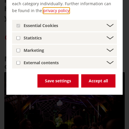
each category individually. Further information can
hop. Tampoco se descuidan el arte
be found in the
privacy policy
.
y la relajación.
Essential Cookies
Dar prioridad a «germany.travel» en Google
Statistics
Marketing
MS Dockville, Hamburgo: ¿Música
External contents
o arte? ¿Por qué o? Y...
Save settings
Accept all