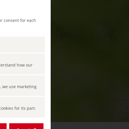
ur consent for each
nderstand how our
s, we use marketing
okies for its part.