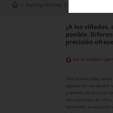
Inspiring Germany
Naturaleza y cultura
¿A los viñedos,
posible. Diferen
precisión ofrec
Dar prioridad a «ger
Vivir la diversidad, sobr
algunas formas de vivir l
y también de disfrutar si
con cochecitos de niños,
este modo, la excursión 