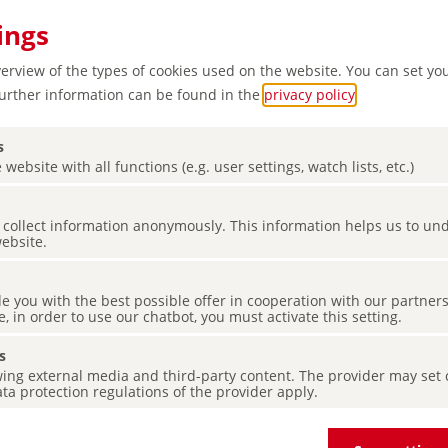
ings
verview of the types of cookies used on the website. You can set yo
Further information can be found in the
privacy policy
.
s
 website with all functions (e.g. user settings, watch lists, etc.)
les y
es collect information anonymously. This information helps us to u
e ruedas
website.
de you with the best possible offer in cooperation with our partner
e, in order to use our chatbot, you must activate this setting.
s
ing external media and third-party content. The provider may set co
ta protection regulations of the provider apply.