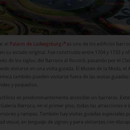
e: el
Palacio de Ludwigsburg
es uno de los edificios barr
n su estado original. Fue construido entre 1704 y 1733 y of
vés de los siglos: del Barroco al Rococó, pasando por el Cla
uede visitarse en una visita guiada. El Museo de la Moda, el
mica también pueden visitarse fuera de las visitas guiadas
andes y pequeños.
schloss es predominantemente accesible sin barreras. Exce
a Galería Barroca, en el primer piso, todas las atracciones e
nsores y rampas. También hay visitas guiadas especiales pa
d visual, en lenguaje de signos y para visitantes con discap