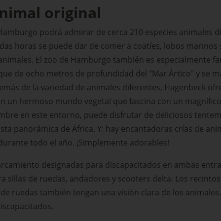
imal original
Hamburgo podrá admirar de cerca 210 especies animales dif
adas horas se puede dar de comer a coatíes, lobos marinos
os animales. El zoo de Hamburgo también es especialmente 
ue de ocho metros de profundidad del "Mar Ártico" y se ma
demás de la variedad de animales diferentes, Hagenbeck of
on un hermoso mundo vegetal que fascina con un magnífico
ambre en este entorno, puede disfrutar de deliciosos tentem
sta panorámica de África. Y: hay encantadoras crías de ani
durante todo el año. ¡Simplemente adorables!
rcamiento designadas para discapacitados en ambas entra
a sillas de ruedas, andadores y scooters delta. Los recinto
a de ruedas también tengan una visión clara de los animales
iscapacitados.