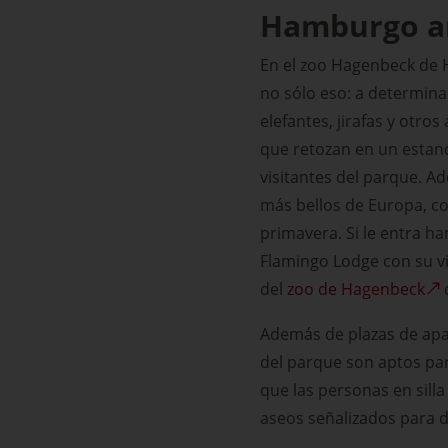
Hamburgo an
En el zoo Hagenbeck de 
no sólo eso: a determin
elefantes, jirafas y otr
que retozan en un estanq
visitantes del parque. A
más bellos de Europa, c
primavera. Si le entra h
Flamingo Lodge con su vi
del
zoo de Hagenbeck
Además de plazas de apa
del parque son aptos par
que las personas en sill
aseos señalizados para d