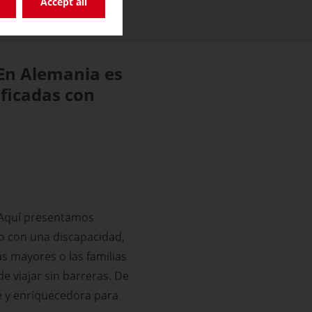
Accept all
 En Alemania es
nificadas con
a. Aquí presentamos
uso con una discapacidad,
as mayores o las familias
 viajar sin barreras. De
e y enriquecedora para