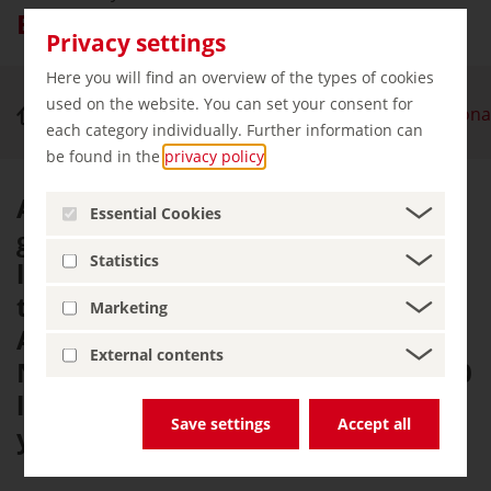
El Parque Nacional de Müritz
Privacy settings
Here you will find an overview of the types of cookies
used on the website. You can set your consent for
Naturaleza y turismo activo
El Parque Naciona
each category individually. Further information can
be found in the
privacy policy
.
Al este de Müritz, el famoso y más
Essential Cookies
grande lago de la región de los
Statistics
lagos de Mecklenburg en las
tierras bajas del noreste de
Marketing
Alemania, se encuentra el Parque
External contents
Nacional de Müritz con más de 130
lagos, antiguos bosques de hayas
Save settings
Accept all
y misteriosos páramos.