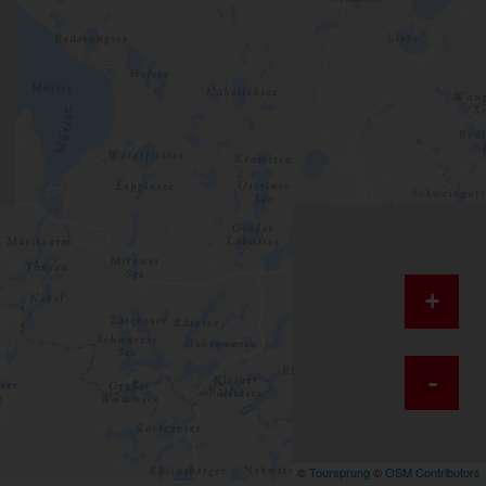
+
-
©
Toursprung
©
OSM Contributors