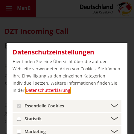
Menü
DZT Incoming Call
Belgien, Juli 2026
Datenschutzeinstellungen
Hier finden Sie eine Übersicht über die auf der
Ein schnelles Update - ein kurzer Anruf - können in
Webseite verwendeten Arten von Cookies. Sie können
dynamischen Zeiten wie diesen von großem Nutzen
Ihre Einwilligung zu den einzelnen Kategorien
sein, denn es ist entscheidend, stets auf dem
individuell setzen. Weitere Informationen finden Sie
in der
Datenschutzerklärung
.
Laufenden zu bleiben und schnell reagieren zu können.
Daher haben wir ein Format entwickelt, das Ihnen
Essentielle Cookies
genau diese Flexibilität ermöglicht: der DZT Incoming
Statistik
Call aus unseren weltweiten Quellmärkten.
Marketing