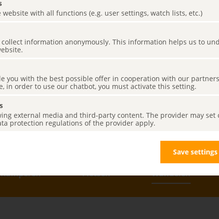
s
 website with all functions (e.g. user settings, watch lists, etc.)
es collect information anonymously. This information helps us to u
website.
 de
de you with the best possible offer in cooperation with our partner
e, in order to use our chatbot, you must activate this setting.
s
ing external media and third-party content. The provider may set co
ta protection regulations of the provider apply.
Save settings
Kamperen
Fietsen
Wandelen