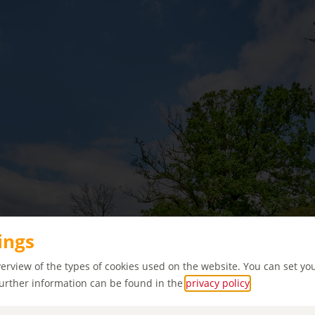
ings
verview of the types of cookies used on the website. You can set yo
Further information can be found in the
privacy policy
.