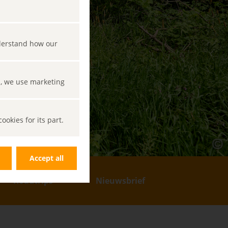
nderstand how our
s, we use marketing
okies for its part.
Accept all
Roadtrips
Nieuwsbrief