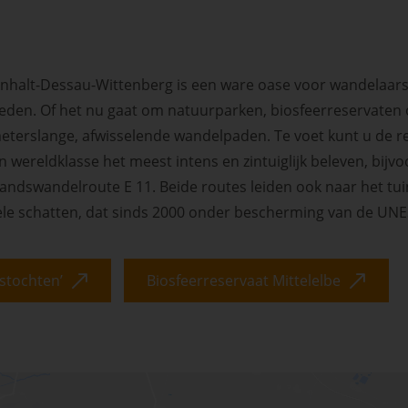
nhalt-Dessau-Wittenberg is een ware oase voor wandelaars
ieden. Of het nu gaat om natuurparken, biosfeerreservaten
eterslange, afwisselende wandelpaden. Te voet kunt u de reg
wereldklasse het meest intens en zintuiglijk beleven, bij
andswandelroute E 11. Beide routes leiden ook naar het tui
urele schatten, dat sinds 2000 onder bescherming van de UNE
stochten’
Biosfeerreservaat Mittelelbe
Skip interactive map (Not acce