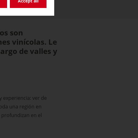
Accept all
dos son
es vinícolas. Le
largo de valles y
y experiencia: ver de
toda una región en
e profundizan en el