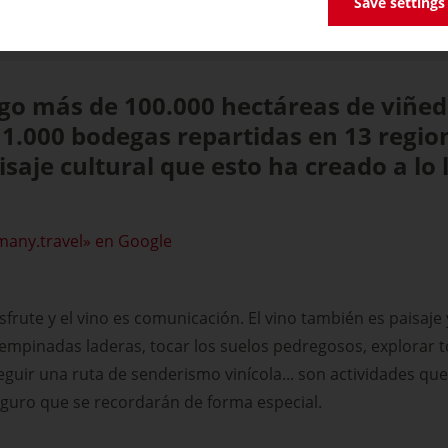
Save settings
las
go más de 100.000 hectáreas de viñe
11.000 bodegas repartidas en 13 region
saje cultural que esto ha creado a lo 
many.travel» en Google
sfrute y el vino es comunicación. El vino también es paisaje 
s empinadas laderas, tocar los suelos pedregosos, explorar 
eguir una ruta de senderismo vinícola... son actividades qu
seguro que se recordarán de forma especial.