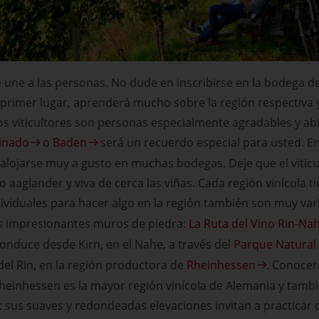
e une a las personas. No dude en inscribirse en la bodega de
n primer lugar, aprenderá mucho sobre la región respectiva 
los viticultores son personas especialmente agradables y abi
tinado
o
Baden
será un recuerdo especial para usted. E
lojarse muy a gusto en muchas bodegas. Deje que el viticu
 aaglander y viva de cerca las viñas. Cada región vinícola t
ndividuales para hacer algo en la región también son muy var
s impresionantes muros de piedra:
La Ruta del Vino Rin-Na
conduce desde Kirn, en el Nahe, a través del
Parque Natural
s del Rin, en la región productora de
Rheinhessen
. Conocer
heinhessen es la mayor región vinícola de Alemania y tamb
s: sus suaves y redondeadas elevaciones invitan a practicar