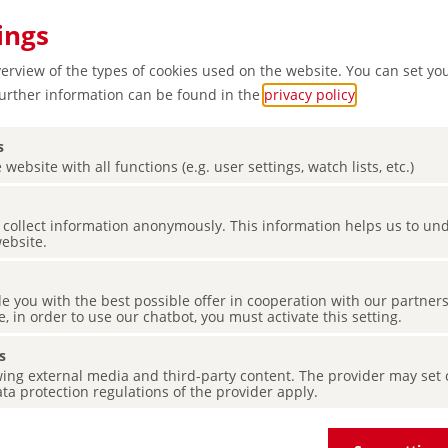
ings
verview of the types of cookies used on the website. You can set yo
Further information can be found in the
privacy policy
.
s
 website with all functions (e.g. user settings, watch lists, etc.)
es collect information anonymously. This information helps us to u
as desde
website.
mberg
de you with the best possible offer in cooperation with our partner
e, in order to use our chatbot, you must activate this setting.
s
ing external media and third-party content. The provider may set co
ta protection regulations of the provider apply.