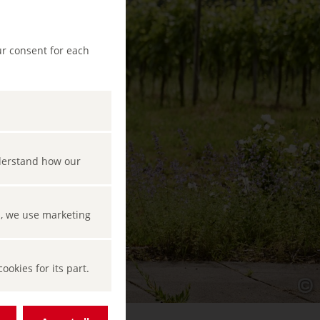
ur consent for each
nderstand how our
s, we use marketing
okies for its part.