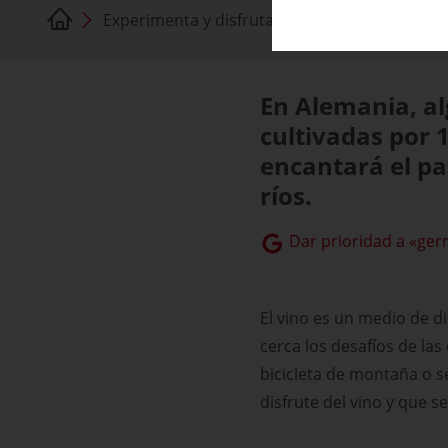
Experimenta y disfruta
Experiencias viníco
En Alemania, al
cultivadas por 
encantará el pai
ríos.
Dar prioridad a «ger
El vino es un medio de di
cerca los desafíos de la
bicicleta de montaña o s
disfrute del vino y que 