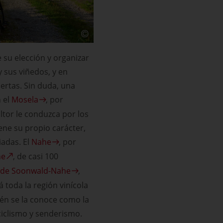
 su elección y organizar
y sus viñedos, y en
ertas. Sin duda, una
n el
Mosela
, por
ltor le conduzca por los
iene su propio carácter,
iadas. El
Nahe
, por
he
, de casi 100
 de Soonwald-Nahe
,
á toda la región vinícola
ién se la conoce como la
 ciclismo y senderismo.