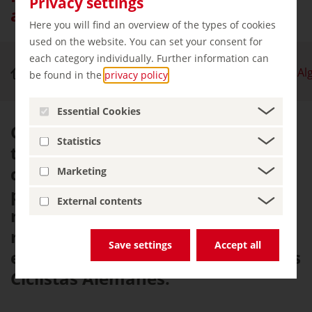
Privacy settings
a los rincones más hermosos
Here you will find an overview of the types of cookies
used on the website. You can set your consent for
each category individually. Further information can
Naturaleza y turismo activo
Ruta ciclista de Al
be found in the
privacy policy
.
Essential Cookies
Cuando dices "verde exuberante",
Statistics
te refieres a Algovia, este paisaje
de agua y prados. Mirando el
Marketing
poderoso panorama alpino, uno
External contents
rápidamente sospecha por qué la
ruta fue premiada con cuatro
Save settings
Accept all
estrellas por la Asociación de Clubs
Ciclistas Alemanes.