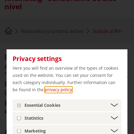
nivel
Naturaleza y turismo activo
Subida al Rin
Durante siglos el Rin, que los
Privacy settings
alemanes llaman cariñosamente
Here you will find an overview of the types of cookies
"Padre Rin", ha sido un mito. El río,
used on the website. You can set your consent for
las ruinas del castillo y las rocas
each category individually. Further information can
be found in the
privacy policy
.
inspiraron a generaciones de
pintores y poetas a crear obras de
Essential Cookies
arte románticas.
Statistics
Marketing
Dar prioridad a «germany.travel» en Google