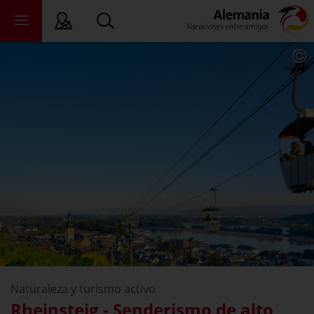
 Lectura Fácil
tados federales
ewsroom
ade
bre nosotros
Naturaleza y turismo activo
Rheinsteig - Senderismo de alto