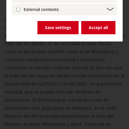
External contents
Una canción alemana pregunta: ¿Por qué es tan
hermoso el Rin? La respuesta está dada por el paisaje.
Save settings
Accept all
El río, que se abre paso espectacularmente a través del
Valle del Rin Medio, es de una clase propia. Rocas
como la de Loreley, castillos como el de Marksburg y
ciudades románticas como Kaub y Rüdesheim
completan el variado conjunto natural. Es por eso que
el Valle del Rin Superior Medio ha sido Patrimonio de la
Humanidad de la UNESCO desde 2002. Un patrimonio
mundial, que se puede disfrutar en botas de
senderismo. El Rheinsteig es una de las rutas de
senderismo más populares de Alemania. En la orilla
derecha del Rin se puede experimentar el mito del
famoso río entre Wiesbaden y Bonn. Esta ruta de