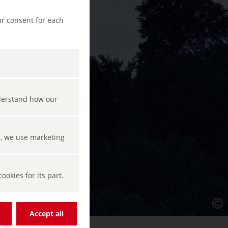
ur consent for each
nderstand how our
s, we use marketing
okies for its part.
Accept all