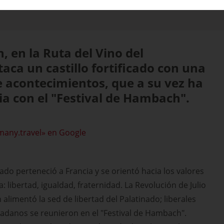
in, en la Ruta del Vino del
taca un castillo fortificado con una
de acontecimientos, que a su vez ha
ria con el "Festival de Hambach".
many.travel» en Google
ado perteneció a Francia y se orientó hacia los valores
: libertad, igualdad, fraternidad. La Revolución de Julio
alimentó la sed de libertad del Palatinado; liberales
adanos se reunieron en el "Festival de Hambach".