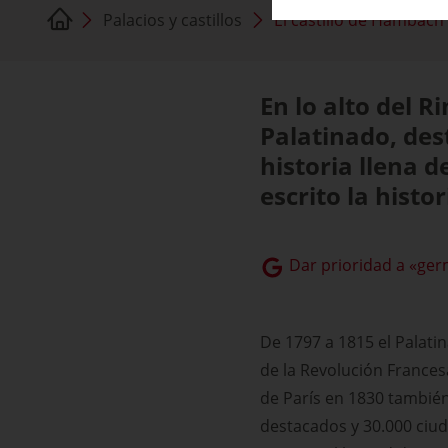
Palacios y castillos
El castillo de Hambach
En lo alto del R
Palatinado, des
historia llena 
escrito la histo
Dar prioridad a «ger
De 1797 a 1815 el Palatin
de la Revolución Francesa
de París en 1830 también 
destacados y 30.000 ciud