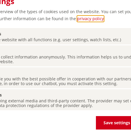
ings
verview of the types of cookies used on the website. You can set yo
Further information can be found in the
privacy policy
.
s
 website with all functions (e.g. user settings, watch lists, etc.)
ch - un
es collect information anonymously. This information helps us to u
website.
n la
de you with the best possible offer in cooperation with our partner
a
e, in order to use our chatbot, you must activate this setting.
s
ing external media and third-party content. The provider may set co
ta protection regulations of the provider apply.
Save settings