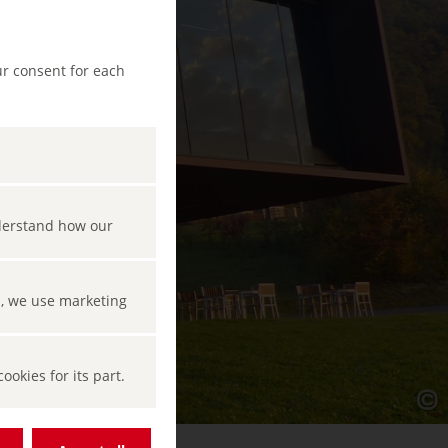
ur consent for each
nderstand how our
s, we use marketing
okies for its part.