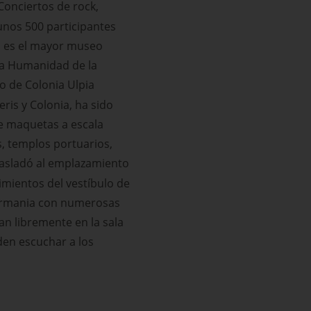
 Conciertos de rock,
 unos 500 participantes
in es el mayor museo
 la Humanidad de la
to de Colonia Ulpia
ris y Colonia, ha sido
de maquetas a escala
s, templos portuarios,
trasladó al emplazamiento
cimientos del vestíbulo de
Germania con numerosas
n libremente en la sala
den escuchar a los