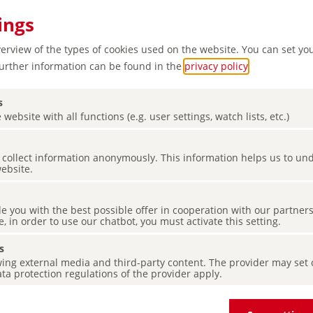
ings
verview of the types of cookies used on the website. You can set yo
Further information can be found in the
privacy policy
.
s
 website with all functions (e.g. user settings, watch lists, etc.)
es collect information anonymously. This information helps us to u
s:
website.
ingos
de you with the best possible offer in cooperation with our partner
e, in order to use our chatbot, you must activate this setting.
s
ing external media and third-party content. The provider may set co
ta protection regulations of the provider apply.