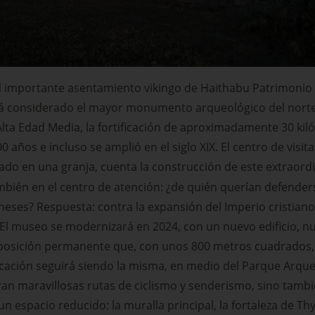
el importante asentamiento vikingo de Haithabu Patrimonio
á considerado el mayor monumento arqueológico del norte
Alta Edad Media, la fortificación de aproximadamente 30 kil
0 años e incluso se amplió en el siglo XIX. El centro de visit
cado en una granja, cuenta la construcción de este extraord
ambién en el centro de atención: ¿de quién querían defender
eses? Respuesta: contra la expansión del Imperio cristiano
l museo se modernizará en 2024, con un nuevo edificio, nu
exposición permanente que, con unos 800 metros cuadrados,
icación seguirá siendo la misma, en medio del Parque Arqu
ran maravillosas rutas de ciclismo y senderismo, sino tamb
n espacio reducido: la muralla principal, la fortaleza de Thy