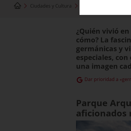
Ciudades y Cultura
Museos arqueológicos
¿Quién vivió en
cómo? La fascin
germánicas y v
especiales, con
una imagen cad
Dar prioridad a «ger
Parque Arque
aficionados