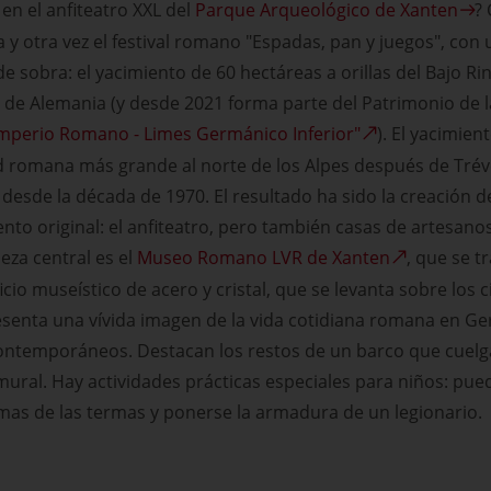
en el anfiteatro XXL del
Parque Arqueológico de Xanten
?
a y otra vez el festival romano "Espadas, pan y juegos", con
e sobra: el yacimiento de 60 hectáreas a orillas del Bajo R
re de Alemania (y desde 2021 forma parte del Patrimonio de
Imperio Romano - Limes Germánico Inferior"
). El yacimien
ad romana más grande al norte de los Alpes después de Tréve
desde la década de 1970. El resultado ha sido la creación 
ento original: el anfiteatro, pero también casas de artesano
eza central es el
Museo Romano LVR de Xanten
, que se 
cio museístico de acero y cristal, que se levanta sobre los 
resenta una vívida imagen de la vida cotidiana romana en 
ontemporáneos. Destacan los restos de un barco que cuelga
mural. Hay actividades prácticas especiales para niños: pue
omas de las termas y ponerse la armadura de un legionario.