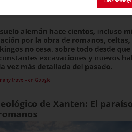
Save settings
 suelo alemán hace cientos, incluso mi
ación por la obra de romanos, celtas, 
ikingos no cesa, sobre todo desde qu
 constantes excavaciones y nuevos hal
a vez más detallada del pasado.
many.travel» en Google
ológico de Xanten: El paraíso
 romanos