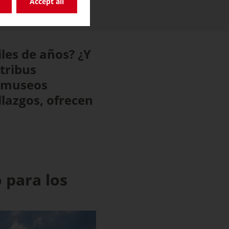
Accept all
les de años? ¿Y
tribus
e museos
lazgos, ofrecen
 para los