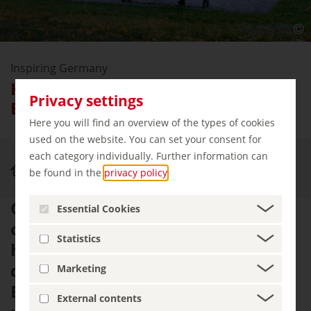
Inspiring Germany
Hamburgo - La metrópoli verde de
Privacy settings
Europa en el Alster y el Elba
Here you will find an overview of the types of cookies
used on the website. You can set your consent for
each category individually. Further information can
Inspiring Germany
Hamburgo
be found in the
privacy policy
.
Con su encanto marítimo y su
Essential Cookies
cosmopolitismo, la ciudad
Statistics
hanseática de Hamburgo es una
de las metrópolis más bellas de
Marketing
Europa y ofrece a sus huéspedes
External contents