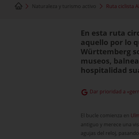
Naturaleza y turismo activo
Ruta ciclista 
En esta ruta cir
aquello por lo q
Württemberg son
museos, balnear
hospitalidad sua
Dar prioridad a «ger
El bucle comienza en
Ul
antiguo y merece una visit
agujas del reloj, pasan