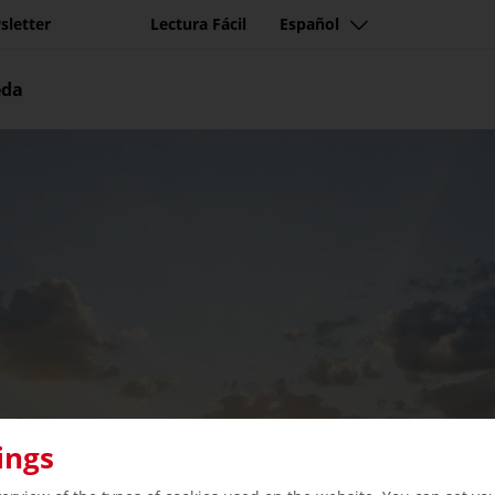
sletter
Lectura Fácil
Español
eda
ings