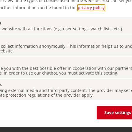
verview of the types of cookies used on the website. You can set yo
Further information can be found in the
privacy policy
.
s
 website with all functions (e.g. user settings, watch lists, etc.)
es collect information anonymously. This information helps us to u
website.
abia-
de you with the best possible offer in cooperation with our partner
ubio y
e, in order to use our chatbot, you must activate this setting.
s
ing external media and third-party content. The provider may set co
ta protection regulations of the provider apply.
Save settings