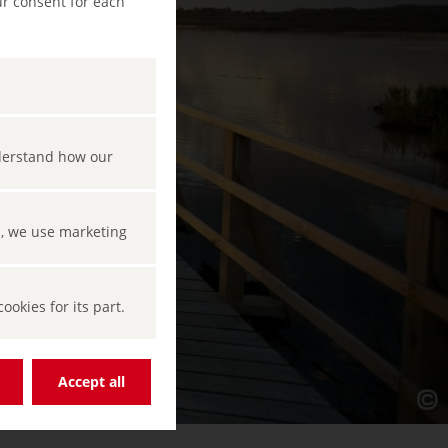
ur consent for each
nderstand how our
s, we use marketing
okies for its part.
Accept all