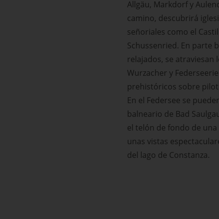
Allgäu, Markdorf y Aulend
camino, descubrirá igles
señoriales como el Casti
Schussenried. En parte 
relajados, se atraviesan
Wurzacher y Federseerie
prehistóricos sobre pil
En el Federsee se pueden
balneario de Bad Saulgau 
el telón de fondo de un
unas vistas espectaculare
del lago de Constanza.