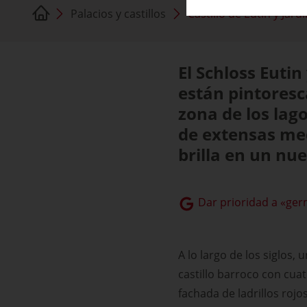
Palacios y castillos
Castillo de Eutin y Jardí
El Schloss Eutin
están pintores
zona de los lag
de extensas me
brilla en un nu
Dar prioridad a «ger
A lo largo de los siglos,
castillo barroco con cuat
fachada de ladrillos rojo