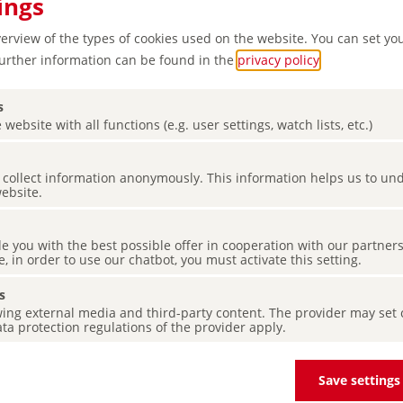
ings
verview of the types of cookies used on the website. You can set yo
Further information can be found in the
privacy policy
.
s
 website with all functions (e.g. user settings, watch lists, etc.)
es collect information anonymously. This information helps us to u
website.
rdín del
de you with the best possible offer in cooperation with our partner
estival
e, in order to use our chatbot, you must activate this setting.
s
ing external media and third-party content. The provider may set co
ta protection regulations of the provider apply.
Save settings