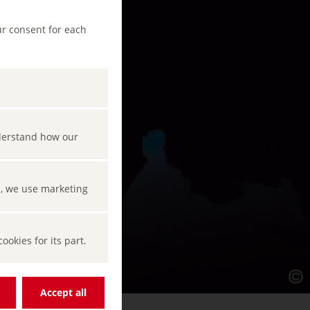
ur consent for each
nderstand how our
s, we use marketing
okies for its part.
Accept all