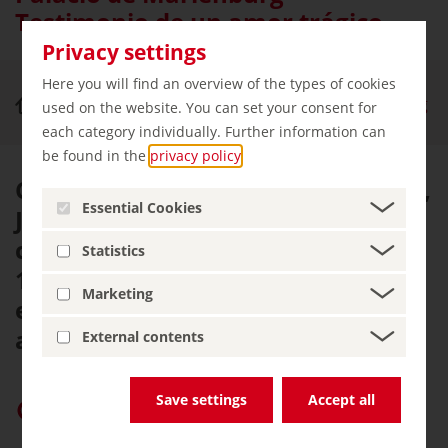
Testimonio de un amor trágico
Privacy settings
Here you will find an overview of the types of cookies
Palacios y castillos
El castillo de Marienburg
used on the website. You can set your consent for
each category individually. Further information can
be found in the
privacy policy
.
Cuando el último rey de Hannover,
Essential Cookies
Jorge V, regaló a su reina un
castillo para su cumpleaños en
Statistics
1857, ya estaba ciego, y su amada
Marketing
esposa María tampoco iba a vivir
allí de forma adecuada.
External contents
Save settings
Accept all
Dar prioridad a «germany.travel» en Google