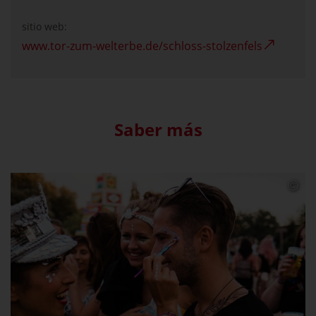
sitio web:
www.tor-zum-welterbe.de/schloss-stolzenfels
Saber más