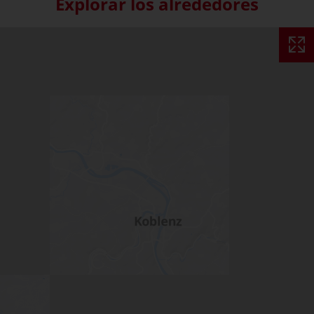
Explorar los alrededores
Skip interactive map (Not acce