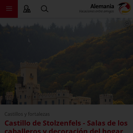
 Lectura Fácil
tados federales
ewsroom
ade
bre nosotros
Castillos y fortalezas
Castillo de Stolzenfels - Salas de los
caballeros y decoración del hogar