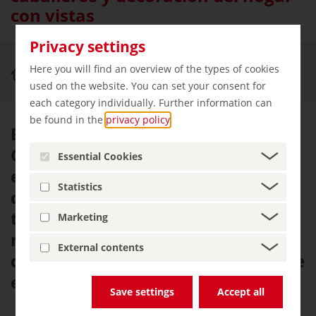
con vistas
Privacy settings
Here you will find an overview of the types of cookies
Palacios y castillos
El castillo de Stolzenfels
used on the website. You can set your consent for
each category individually. Further information can
be found in the
privacy policy
.
En lo alto del Rin, cerca de
Coblenza, se encuentra la
Essential Cookies
extraordinaria joya de la corona
Statistics
del Romanticismo Renano, que
todavía se considera uno de los
Marketing
más preciados testimonios del
External contents
diseño interior y la arquitectura de
esta época.
Save settings
Accept all