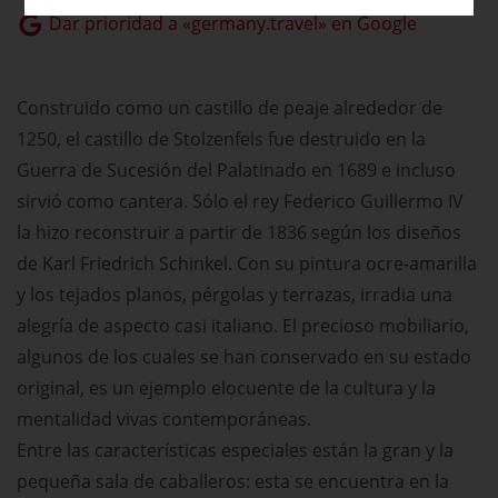
Dar prioridad a «germany.travel» en Google
Construido como un castillo de peaje alrededor de
1250, el castillo de Stolzenfels fue destruido en la
Guerra de Sucesión del Palatinado en 1689 e incluso
sirvió como cantera. Sólo el rey Federico Guillermo IV
la hizo reconstruir a partir de 1836 según los diseños
de Karl Friedrich Schinkel. Con su pintura ocre-amarilla
y los tejados planos, pérgolas y terrazas, irradia una
alegría de aspecto casi italiano. El precioso mobiliario,
algunos de los cuales se han conservado en su estado
original, es un ejemplo elocuente de la cultura y la
mentalidad vivas contemporáneas.
Entre las características especiales están la gran y la
pequeña sala de caballeros: esta se encuentra en la