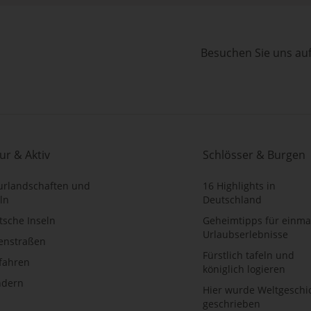
Besuchen Sie uns au
ur & Aktiv
Schlösser & Burgen
urlandschaften und
16 Highlights in
ln
Deutschland
tsche Inseln
Geheimtipps für einma
Urlaubserlebnisse
ienstraßen
Fürstlich tafeln und
fahren
königlich logieren
dern
Hier wurde Weltgeschi
geschrieben