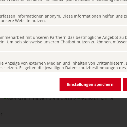
ee, nach München, Garmisch oder Innsbruck an.
ivitäten sind in der näheren Umgebung möglich. Für
suchen Sie bitte die Website
s erfassen Informationen anonym. Diese Informationen helfen uns z
 unsere Website nutzen.
erge.de
.
mmenarbeit mit unseren Partnern das bestmögliche Angebot zu bi
ein. Um beispielsweise unseren Chatbot nutzen zu können, müssen 
 die Anzeige von externen Medien und Inhalten von Drittanbietern.
n zur Barrierefreiheit
ies setzen. Es gelten die jeweiligen Datenschutzbestimmungen des 
Einstellungen speichern
er