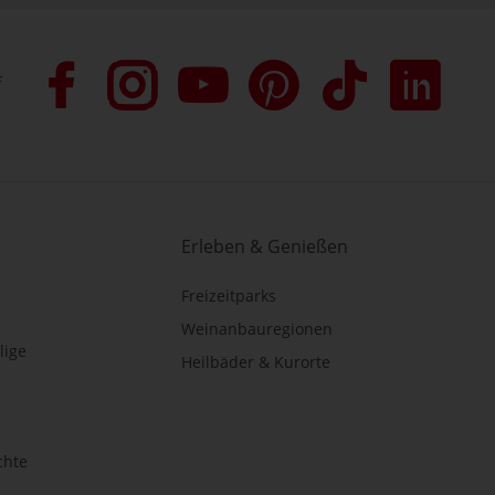
f
Erleben & Genießen
Freizeitparks
Weinanbauregionen
lige
Heilbäder & Kurorte
chte