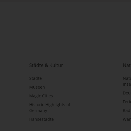
Städte & Kultur
Nat
Städte
Nat
Inse
Museen
Deu
Magic Cities
Fer
Historic Highlights of
Germany
Rad
eichte Sprache
Hansestädte
Wan