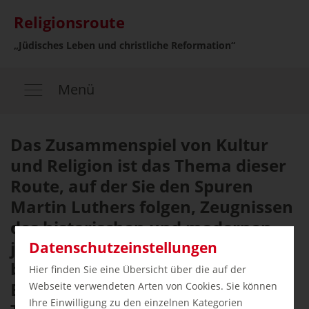
Religionsroute
„Jüdisches Leben und christliche Reformation“
Menü
Das Zusammenspiel von Kultur
und Religion ist das Thema dieser
Route, auf der Sie den Spuren
Martin Luthers folgen, Zeugnissen
des historischen und modernen
jüdischen Lebens in Deutschland
Datenschutzeinstellungen
begegnen und die Herrnhuter
Hier finden Sie eine Übersicht über die auf der
Brüdergemeine kennen lernen.
Webseite verwendeten Arten von Cookies. Sie können
Ihre Einwilligung zu den einzelnen Kategorien