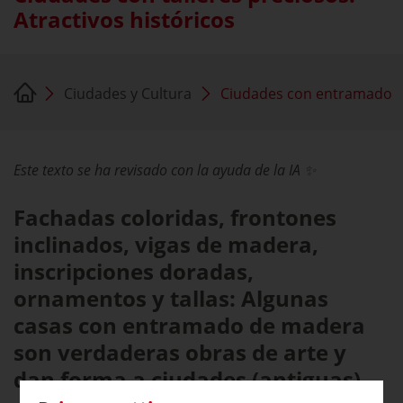
Atractivos históricos
Ciudades y Cultura
Ciudades con entramado
Este texto se ha revisado con la ayuda de la IA ✨
Fachadas coloridas, frontones
inclinados, vigas de madera,
inscripciones doradas,
ornamentos y tallas: Algunas
casas con entramado de madera
son verdaderas obras de arte y
dan forma a ciudades (antiguas)