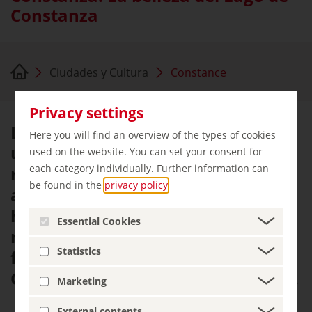
Constanza
Ciudades y Cultura
Constance
Privacy settings
La consistencia es un culto. Su
Here you will find an overview of the types of cookies
ubicación única en el tercer lago
used on the website. You can set your consent for
each category individually. Further information can
más grande de Europa, con vistas
be found in the
privacy policy
.
a los cercanos Alpes suizos, el
histórico casco antiguo y la
Essential Cookies
mundialmente famosa isla de las
Statistics
flores de Mainau hacen de
Constanza un destino maravilloso.
Marketing
External contents