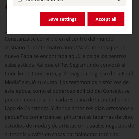
Dar prioridad a «germany.travel» en Google
Save settings
Accept all
¿Sabía que en 1414 la ciudad universitaria de
Constanza se convirtió en el centro del mundo
cristiano durante cuatro años? Nada menos que un
nuevo Papa se encontraba aquí, lejos de los centros
eclesiásticos. Así que el Rey Segismundo convocó el
Concilio de Constanza, y el "mayor congreso de la Edad
Media" siguió su curso. Los testimonios históricos de
esta época, como el poderoso edificio del Consejo, se
pueden encontrar en cada esquina de la ciudad en el
Lago de Constanza. Y donde antes residían artesanos y
pequeños comerciantes, pintorescas tabernas de vino,
estudios de moda y de artistas o inusuales negocios de
artesanía y cafés en casas parcialmente torcidas