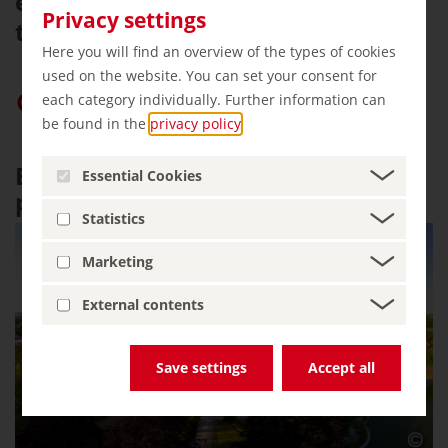
en el concurso "Nuestro pueblo
Privacy settings
tiene futuro".
Here you will find an overview of the types of cookies
used on the website. You can set your consent for
Dar prioridad a «germany.travel» en Google
each category individually. Further information can
be found in the
privacy policy
.
Basedow - Finca prusiana con
Essential Cookies
pueblo
Statistics
Marketing
External contents
Save settings
Accept all