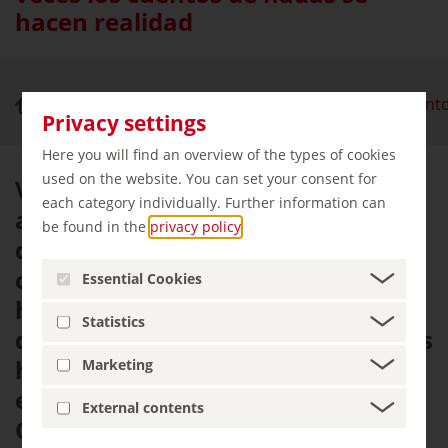
hacen realidad
Naturaleza y turismo activo
Ruta de los cuent
Privacy settings
Here you will find an overview of the types of cookies
used on the website. You can set your consent for
Viaje con ojos de cuento de hadas
each category individually. Further information can
a través del mundo de los cuentos
be found in the
privacy policy
.
de hadas de los Grimm en la
carretera alemana de cuentos de
Essential Cookies
hadas, 600 fabulosos kilómetros
Statistics
desde el lugar de nacimiento de los
hermanos Grimm en Hanau hasta
Marketing
el hogar del cantante "Animal
External contents
Combo" en
Bremen
.