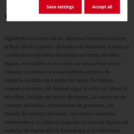
Save settings
Accept all
Dar prioridad a «germany.travel» en Google
Siguiendo los pasos de los famosos hermanos Grimm,
la Ruta de los Cuentos de Hadas de Alemania le invita a
un fabuloso viaje lleno de poesía: en botas de siete
leguas, en bicicleta o en coche. La ruta ofrece arte e
historia, y conduce a encantadores pueblos de
madera, castillos de cuento de hadas, fortalezas,
cuevas y museos. Un festival sigue al otro: Las obras al
aire libre, los días de teatro de títeres, las semanas de
cuentos de hadas, los festivales de graneros, los
menús de cuentos de hadas, las mesas redondas
medievales y, en algunos lugares, incluso las figuras de
cuentos de hadas dan la bienvenida a los visitantes.