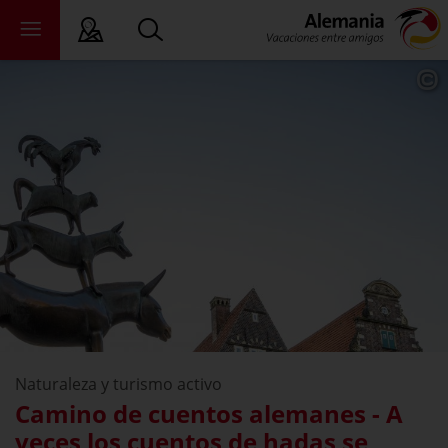
 Lectura Fácil
tados federales
ewsroom
ade
bre nosotros
Naturaleza y turismo activo
Camino de cuentos alemanes - A
veces los cuentos de hadas se