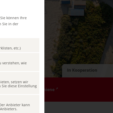
 Sie können Ihre
 Sie in der
listen, etc.)
u verstehen, wie
In Kooperation
eten, setzen wir
Sie diese Einstellung
↗
↗
t
ÖBB Sparschiene
 Der Anbieter kann
Anbieters.