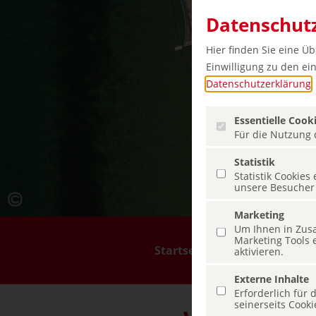
Datenschutz
Hier finden Sie eine Ü
Einwilligung zu den ein
Datenschutzerklärung
.
Essentielle Cook
Für die Nutzung d
Statistik
Statistik Cookie
unsere Besucher
Marketing
Um Ihnen in Zusa
Marketing Tools 
Menü überspringen
Startseite
Reiseziele
aktivieren.
Externe Inhalte
Erforderlich für
seinerseits Cook