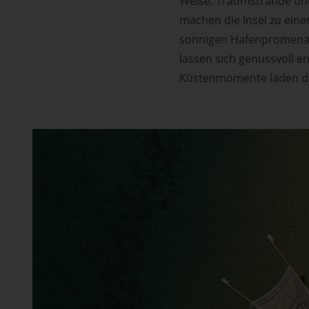
Weise. Traumstrände u
machen die Insel zu eine
sonnigen Hafenpromenade
lassen sich genussvoll e
Küstenmomente laden dazu