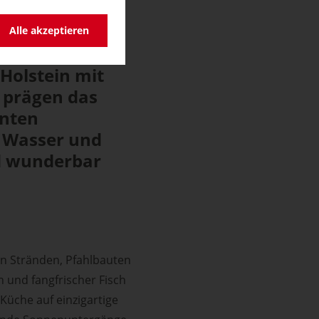
chleswig-
Alle akzeptieren
Holstein mit
, prägen das
anten
, Wasser und
und wunderbar
en Stränden, Pfahlbauten
n und fangfrischer Fisch
Küche auf einzigartige