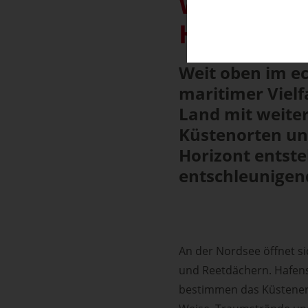
Wo zwei M
Holsteins
Weit oben im ec
maritimer Vielf
Land mit weite
Küstenorten un
Horizont entste
entschleunigen
An der Nordsee öffnet si
und Reetdächern. Hafenst
bestimmen das Küstenerle