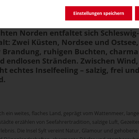
eere den Takt angeben: S
 Küsten entdecken
Einstellungen speichern
hten Norden entfaltet sich Schleswig-
alt: Zwei Küsten, Nordsee und Ostsee
r Brandung, ruhigen Buchten, charm
d endlosen Stränden. Zwischen Wind
ht echtes Inselfeeling – salzig, frei 
d.
ch ein weites, flaches Land, geprägt vom Wattenmeer, lang
ädte erzählen von Seefahrertradition, salzige Luft, Gezeite
bnis. Die Insel Sylt vereint Natur, Glamour und gehobene 