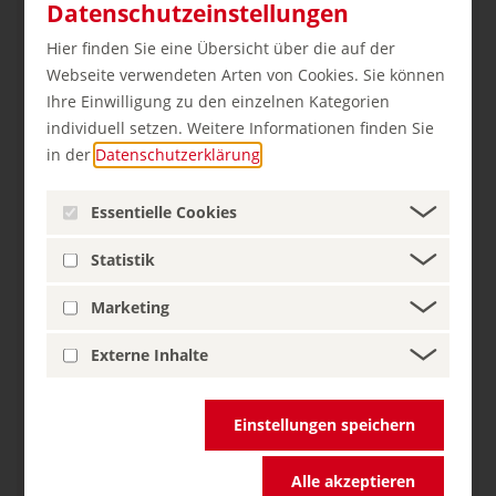
Datenschutzeinstellungen
Der Naumburger Dom
Hier finden Sie eine Übersicht über die auf der
Karolingisches Westwerk und Civitas Corvey
Webseite verwendeten Arten von Cookies. Sie können
Bergpark Wilhelmshöhe
Ihre Einwilligung zu den einzelnen Kategorien
Grube Messel
individuell setzen. Weitere Informationen finden Sie
Bedeutende Kurstädte Europas: Drei
in der
Datenschutzerklärung
.
deutsche Kurbäder sind UNESCO-Welterbe
Essentielle Cookies
Weitere sehenswerte Städte:
Statistik
Hannover
Marketing
Frankfurt
Leipzig
Externe Inhalte
Stuttgart
Länge:
ca. 1500 Kilometer
Einstellungen speichern
Start:
Hannover
Ziel:
Stuttgart
Alle akzeptieren