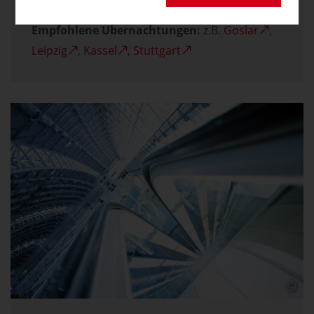
Dauer:
8 Tage
Empfohlene Übernachtungen:
z.B.
Goslar
,
Leipzig
,
Kassel
,
Stuttgart