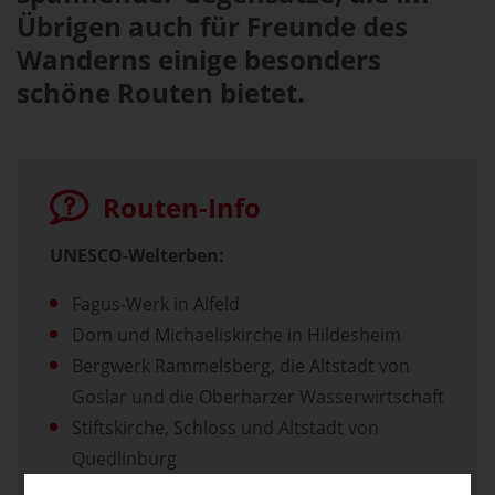
Übrigen auch für Freunde des
Wanderns einige besonders
schöne Routen bietet.
Routen-Info
UNESCO-Welterben:
Fagus-Werk in Alfeld
Dom und Michaeliskirche in Hildesheim
Bergwerk Rammelsberg, die Altstadt von
Goslar und die Oberharzer Wasserwirtschaft
Stiftskirche, Schloss und Altstadt von
Quedlinburg
Montanregion Erzgebirge/Krušnohoří