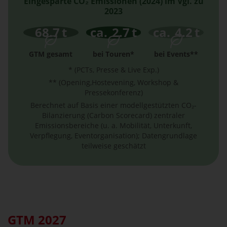
Eingesparte CO₂ Emissionen (2024) im Vgl. zu
2023
68.7
t
ca.
2.7
t
ca.
4.2
t
GTM gesamt
bei Touren*
bei Events**
* (PCTs, Presse & Live Exp.)
** (Opening,Hostevening, Workshop &
Pressekonferenz)
Berechnet auf Basis einer modellgestützten CO₂-
Bilanzierung (Carbon Scorecard) zentraler
Emissionsbereiche (u. a. Mobilität, Unterkunft,
Verpflegung, Eventorganisation); Datengrundlage
teilweise geschätzt
GTM 2027