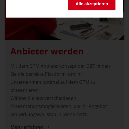
Alle akzeptieren
Anbieter werden
Mit dem GTM Anbieterkonzept der DZT finden
Sie die perfekte Plattform, um Ihr
Unternehmen optimal auf dem GTM zu
präsentieren.
Wählen Sie aus verschiedenen
Präsentationsmöglichkeiten, die Ihr Angebot
am wirkungswollsten in Szene setzt.
Mehr erfahren