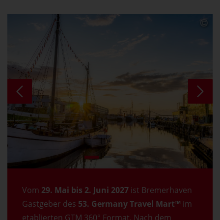
Vom
29. Mai bis 2. Juni 2027
ist Bremerhaven
Gastgeber des
53. Germany Travel Mart™
im
etablierten GTM 360° Format. Nach dem