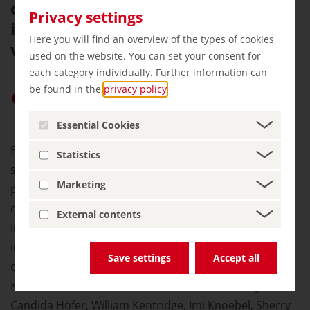
colección de arte contemporáneo
Privacy settings
internacional también es digna de
Here you will find an overview of the types of cookies
verse.
used on the website. You can set your consent for
each category individually. Further information can
be found in the
privacy policy
.
Dar prioridad a «germany.travel» en Google
Essential Cookies
El museo recibe a los visitantes con una espectacular
Statistics
sala bajo una enorme cúpula de cristal. En cinco
Marketing
plantas, presenta su amplia colección, que abarca
desde finales de la década de 1970 hasta la actualidad,
External contents
incluyendo numerosas salas de artistas, así como
instalaciones de cine y vídeo. Entre ellas figuran obras
Save settings
Accept all
de artistas como Eija-Liisa Ahtila, Marcel Broodthaers,
Katharina Fritsch, Dan Graham, Andreas Gursky,
Candida Höfer, William Kentridge, Imi Knoebel, Sherry