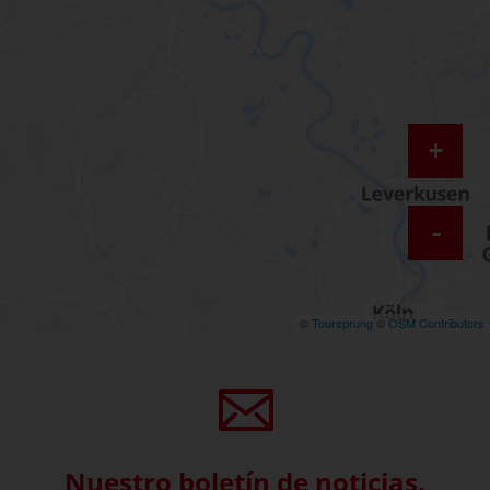
+
-
©
Toursprung
©
OSM Contributors
Nuestro boletín de noticias.