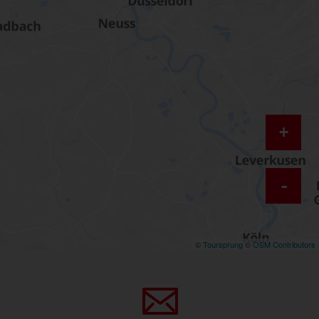
+
-
©
Toursprung
©
OSM Contributors