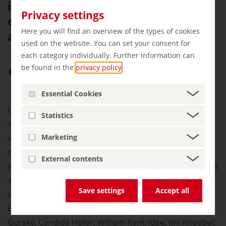
intérieure, la collection d’art
Privacy settings
contemporain international qu’il
Here you will find an overview of the types of cookies
abrite mérite également le détour.
used on the website. You can set your consent for
each category individually. Further information can
be found in the
privacy policy
.
Privilégier « germany.travel » sur Google
Essential Cookies
Le musée accueille ses visiteurs dans une salle
Statistics
spectaculaire, surmontée d’un immense dôme de
Marketing
verre. Sur cinq niveaux, il présente sa collection
complète, qui s’étend de la fin des années 1970 à nos
External contents
jours, avec de nombreuses salles dédiées à des artistes
ainsi que des installations de films et de vidéos. Il s’agit
Save settings
Accept all
d’œuvres d’artistes comme Eija-Liisa Ahtila, Marcel
Broodthaers, Katharina Fritsch, Dan Graham, Andreas
Gursky, Candida Höfer, William Kentridge, Imi Knoebel,