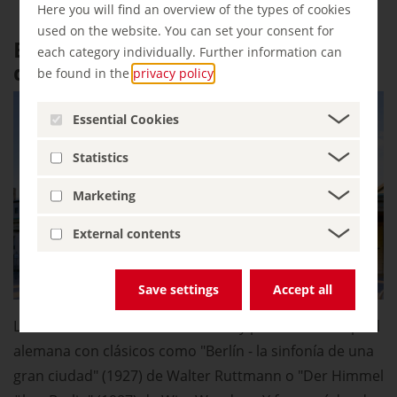
Here you will find an overview of the types of cookies
used on the website. You can set your consent for
El Muro de Berlín como escenario
each category individually. Further information can
de la película
be found in the
privacy policy
.
Essential Cookies
Statistics
Marketing
External contents
Save settings
Accept all
La historia del cine se escribió muy pronto en la capital
alemana con clásicos como "Berlín - la sinfonía de una
gran ciudad" (1927) de Walter Ruttmann o "Der Himmel