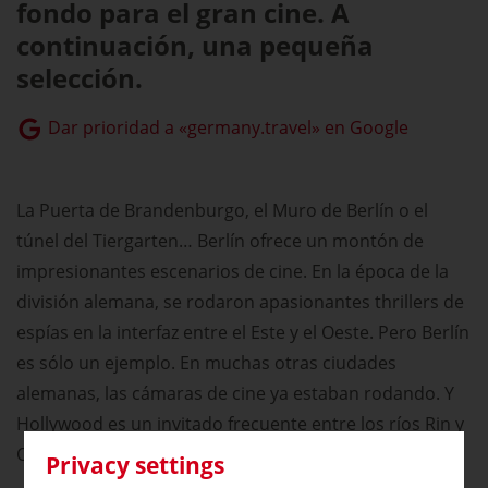
fondo para el gran cine. A
continuación, una pequeña
selección.
Dar prioridad a «germany.travel» en Google
La Puerta de Brandenburgo, el Muro de Berlín o el
túnel del Tiergarten… Berlín ofrece un montón de
impresionantes escenarios de cine. En la época de la
división alemana, se rodaron apasionantes thrillers de
espías en la interfaz entre el Este y el Oeste. Pero Berlín
es sólo un ejemplo. En muchas otras ciudades
alemanas, las cámaras de cine ya estaban rodando. Y
Hollywood es un invitado frecuente entre los ríos Rin y
Oder.
Privacy settings