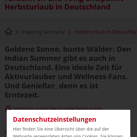
Herbsturlaub in Deutschland
Inspiring Germany
Herbsturlaub in Deutschla
Goldene Sonne, bunte Wälder: Den
Indian Summer gibt es auch in
Deutschland. Eine ideale Zeit für
Aktivurlauber und Wellness-Fans.
Und Genießer, denn es ist
Erntezeit.
germany.travel bei Google bevorzugen
Datenschutzeinstellungen
Hier finden Sie eine Übersicht über die auf der
Den Herbst als Nachsaison zu bezeichnen – das wäre
Webseite verwendeten Arten von Cookies. Sie können