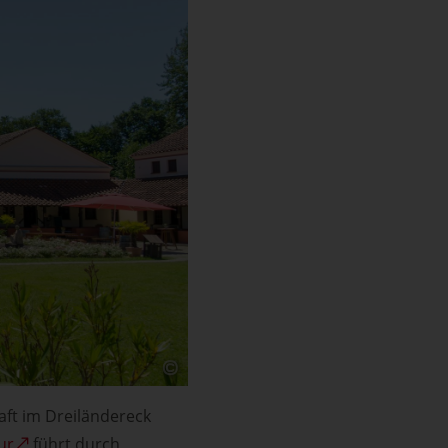
aft im Dreiländereck
ur
führt durch