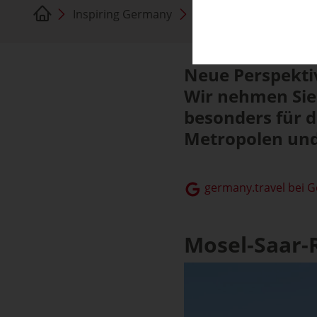
Inspiring Germany
Radtouren E-Bike
Neue Perspekti
Wir nehmen Sie
besonders für d
Metropolen und 
germany.travel bei 
Mosel-Saar-