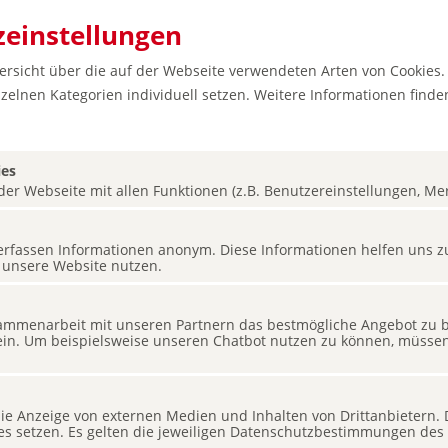
einstellungen
bersicht über die auf der Webseite verwendeten Arten von Cookies.
zelnen Kategorien individuell setzen. Weitere Informationen finden
ies
er Webseite mit allen Funktionen (z.B. Benutzereinstellungen, Merk
ower: 7
s erfassen Informationen anonym. Diese Informationen helfen uns z
 unsere Website nutzen.
mmenarbeit mit unseren Partnern das bestmögliche Angebot zu bi
ein. Um beispielsweise unseren Chatbot nutzen zu können, müssen 
 die Anzeige von externen Medien und Inhalten von Drittanbietern.
ies setzen. Es gelten die jeweiligen Datenschutzbestimmungen des 