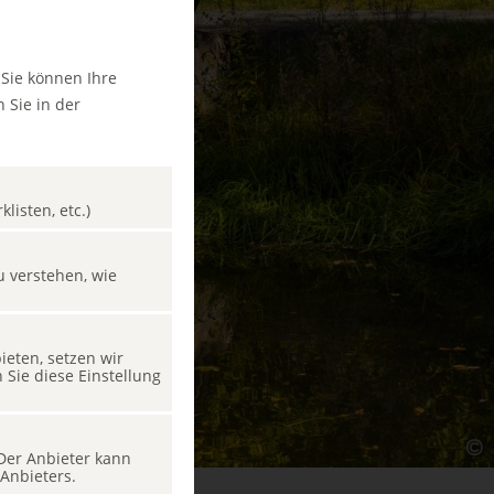
 Sie können Ihre
 Sie in der
listen, etc.)
u verstehen, wie
eten, setzen wir
Sie diese Einstellung
 Der Anbieter kann
Anbieters.