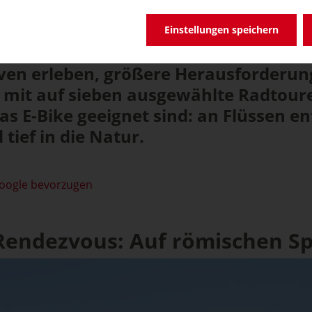
Einstellungen speichern
ven erleben, größere Herausforderun
 mit auf sieben ausgewählte Radtoure
as E-Bike geeignet sind: an Flüssen e
tief in die Natur.
Google bevorzugen
Rendezvous: Auf römischen S