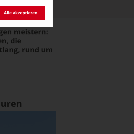
Alle akzeptieren
gen meistern:
n, die
ntlang, rund um
puren