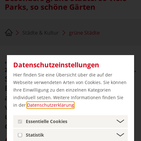
Parks, so schöne Gärten
Städte & Kultur
grüne Städte
„Raus ins Grüne“ bedeutet nicht
Datenschutzeinstellungen
zwangsläufig „Raus aus der Stadt“.
Hier finden Sie eine Übersicht über die auf der
Schließlich sorgen Parks,
Webseite verwendeten Arten von Cookies. Sie können
Botanische Gärten, Auen und Co.
Ihre Einwilligung zu den einzelnen Kategorien
auch im „Großstadtdschungel“ für
individuell setzen. Weitere Informationen finden Sie
viel Erholung. Kassel, Essen, Halle
in der
Datenschutzerklärung
.
und Osnabrück tun sich
Essentielle Cookies
diesbezüglich besonders hervor …
Statistik
germany.travel bei Google bevorzugen