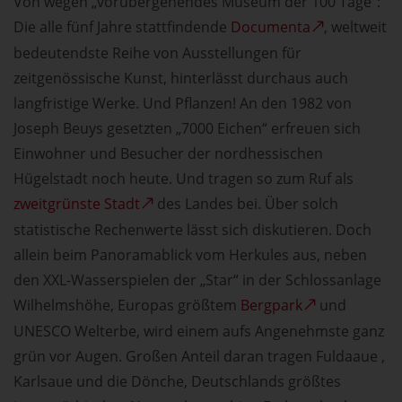
Von wegen „vorübergehendes Museum der 100 Tage“:
Die alle fünf Jahre stattfindende
Documenta
, weltweit
bedeutendste Reihe von Ausstellungen für
zeitgenössische Kunst, hinterlässt durchaus auch
langfristige Werke. Und Pflanzen! An den 1982 von
Joseph Beuys gesetzten „7000 Eichen“ erfreuen sich
Einwohner und Besucher der nordhessischen
Hügelstadt noch heute. Und tragen so zum Ruf als
zweitgrünste Stadt
des Landes bei. Über solch
statistische Rechenwerte lässt sich diskutieren. Doch
allein beim Panoramablick vom Herkules aus, neben
den XXL-Wasserspielen der „Star“ in der Schlossanlage
Wilhelmshöhe, Europas größtem
Bergpark
und
UNESCO Welterbe, wird einem aufs Angenehmste ganz
grün vor Augen. Großen Anteil daran tragen Fuldaaue ,
Karlsaue und die Dönche, Deutschlands größtes