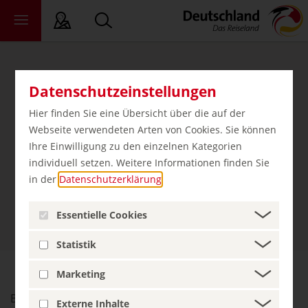
ichte Sprache
Datenschutzeinstellungen
ndesländer
Hier finden Sie eine Übersicht über die auf der
Webseite verwendeten Arten von Cookies. Sie können
Unser Newsletter. Bleiben Sie
ewsroom
Ihre Einwilligung zu den einzelnen Kategorien
informiert.
ade
individuell setzen. Weitere Informationen finden Sie
er uns
in der
Datenschutzerklärung
.
Newsletter abonnieren
Essentielle Cookies
Statistik
Marketing
Besuchen Sie uns auf
Externe Inhalte