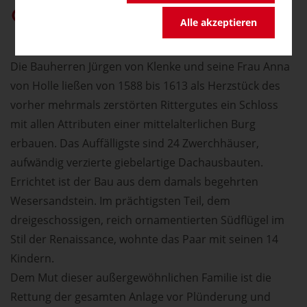
germany.travel bei Google bevorzugen
Alle akzeptieren
Die Bauherren Jürgen von Klenke und seine Frau Anna
von Holle ließen von 1588 bis 1613 als Herzstück des
vorher mehrmals zerstörten Rittergutes ein Schloss
mit allen Attributen einer mittelalterlichen Burg
erbauen. Das Auffälligste sind 24 Zwerchhäuser,
aufwändig verzierte giebelartige Dachausbauten.
Errichtet ist der Bau aus dem damals begehrten
Wesersandstein. Im prächtigsten Teil, dem
dreigeschossigen, reich ornamentierten Südflügel im
Stil der Renaissance, wohnte das Paar mit seinen 14
Kindern.
Dem Mut dieser außergewöhnlichen Familie ist die
Rettung der gesamten Anlage vor Plünderung und