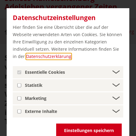
Adelsleben vergangener Zeiten
Datenschutzeinstellungen
Hier finden Sie eine Übersicht über die auf der
Schlösser & Burgen
Schloss Hämelschenburg
Webseite verwendeten Arten von Cookies. Sie können
Ihre Einwilligung zu den einzelnen Kategorien
individuell setzen. Weitere Informationen finden Sie
Schloss Hämelschenburg vereint
in der
Datenschutzerklärung
.
viele Merkmale einer
Essentielle Cookies
repräsentativen Burg: einen
stattlichen Dreiflügelbau mit
Statistik
Wassergraben, eine wehrhafte
Marketing
Zugangsbrücke und zwei
imposante achteckige
Externe Inhalte
Treppentürme.
Einstellungen speichern