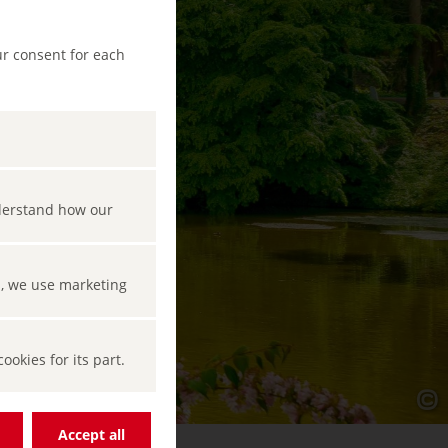
ur consent for each
nderstand how our
s, we use marketing
okies for its part.
Accept all