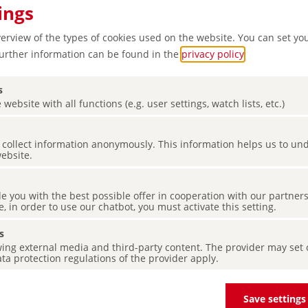
ings
verview of the types of cookies used on the website. You can set yo
Further information can be found in the
privacy policy
.
s
 website with all functions (e.g. user settings, watch lists, etc.)
es collect information anonymously. This information helps us to u
website.
 vie
ssé
de you with the best possible offer in cooperation with our partner
e, in order to use our chatbot, you must activate this setting.
s
ing external media and third-party content. The provider may set co
ta protection regulations of the provider apply.
Save settings