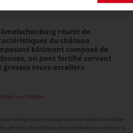
enburg
Hämelschenburg réunit de
actéristiques du château
 imposant bâtiment composé de
 douves, un pont fortifié servant
x grosses tours-escaliers
.travel » sur Google
en von Klenke et son épouse Anna von Holle firent édifier
es attributs d’un château fort médiéval, pour en faire le