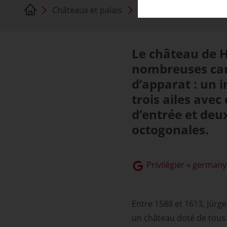
Châteaux et palais
Château de Hämelsch
Le château de 
nombreuses car
d’apparat : un
trois ailes avec
d’entrée et deu
octogonales.
Privilégier « germany
Entre 1588 et 1613, Jürg
un château doté de tous l