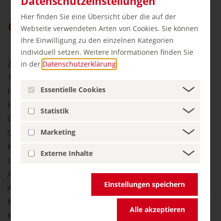
Datenschutzeinstellungen
Hier finden Sie eine Übersicht über die auf der
germany.travel bei Google bevorzugen
Webseite verwendeten Arten von Cookies. Sie können
Ihre Einwilligung zu den einzelnen Kategorien
individuell setzen. Weitere Informationen finden Sie
Zeitgenössisch, international und vielfältig: Seit über
in der
Datenschutzerklärung
.
100 Jahren verfolgt der Verein Kestner Gesellschaft
Essentielle Cookies
Hannover das Ziel, aktuelle internationale Kunst nach
Hannover zu bringen. In den Hallen des ehemaligen
Statistik
Goseriede-Schwimmbades werden regelmäßig neue
Gruppen- und Einzelausstellungen präsentiert. Die
Marketing
Kestner Gesellschaft hat die Kunstszene mit bisher
Externe Inhalte
über 700 Ausstellungen geprägt.
Auch die Vermittlung von Kunst ist ein wichtiges
Einstellungen speichern
Anliegen. Ob bei Führungen, im Gespräch mit
Künstlerinnen und Künstlern oder beim Besuch von
Alle akzeptieren
Konzerten: Die Kestner Gesellschaft vermittelt Kunst