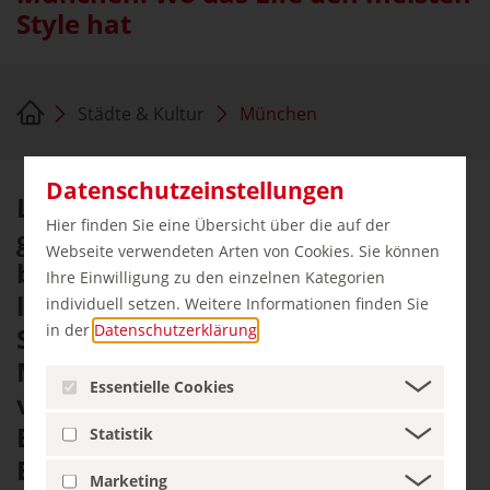
Style hat
Städte & Kultur
München
Datenschutzeinstellungen
Lifestyle wird in München
Hier finden Sie eine Übersicht über die auf der
großgeschrieben. Ob das nun am
Webseite verwendeten Arten von Cookies. Sie können
berühmten weiß-blauen Himmel
Ihre Einwilligung zu den einzelnen Kategorien
liegt oder an den Schönheiten der
individuell setzen. Weitere Informationen finden Sie
in der
Datenschutzerklärung
.
Stadt, ist gar nicht so wichtig - der
Münchener zeigt sich immer gern
Essentielle Cookies
von seiner besten Seite, ob im
Biergarten, auf den prächtigen
Statistik
Boulevards oder im Stadion des FC
Marketing