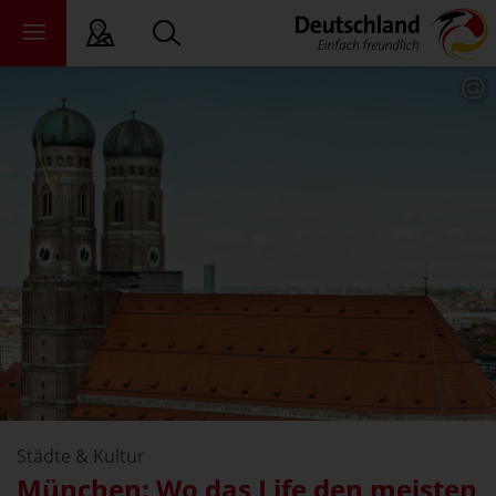
ichte Sprache
ndesländer
ewsroom
ade
er uns
Städte & Kultur
München: Wo das Life den meisten