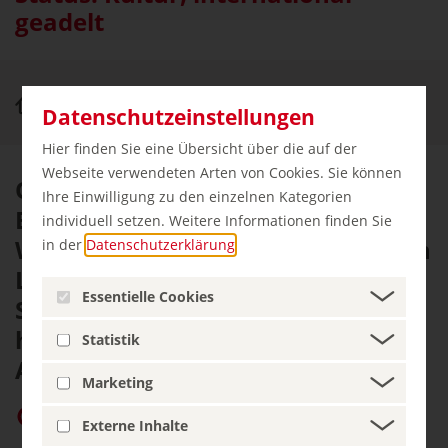
geadelt
Städte & Kultur
Welterbe Altstädte
Datenschutzeinstellungen
Hier finden Sie eine Übersicht über die auf der
Webseite verwendeten Arten von Cookies. Sie können
Oft sind es ja „nur“ einzelne
Ihre Einwilligung zu den einzelnen Kategorien
Bauwerke, die die UNESCO zum
individuell setzen. Weitere Informationen finden Sie
Weltkulturerbe erklärt. Im Fall von
in der
Datenschutzerklärung
.
Lübeck, Goslar, Regensburg,
Essentielle Cookies
Stralsund und Wismar wurde
hingegen gleich die gesamte
Statistik
Altstadt geadelt. Zu Recht!
Marketing
germany.travel bei Google bevorzugen
Externe Inhalte