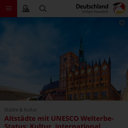
ichte Sprache
ndesländer
ewsroom
ade
er uns
Städte & Kultur
Altstädte mit UNESCO Welterbe-
Status: Kultur, international