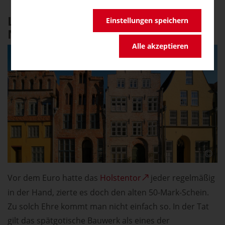
Lübeck: Giebelhäuser,
Einstellungen speichern
Nobelpreisträger, Marzipan
Alle akzeptieren
Vor dem Euro hatte das
Holstentor
jeder regelmäßig
in der Hand, zierte es doch den alten 50-Mark-Schein.
Zu solch Ehre kommt man nicht einfach so. In der Tat
gilt das spätgotische Bauwerk als eines der