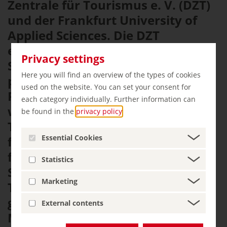
Zentrale für Tourismus e. V. (DZT)
und der Frankfurt University of
Applied Sciences. Die DZT
entwickelt und kommuniziert
Privacy settings
Strategien und Produkte, um das
Here you will find an overview of the types of cookies
positive Image der deutschen
used on the website. You can set your consent for
Reisedestinationen im Ausland
each category individually. Further information can
weiter auszubauen und den
be found in the
privacy policy
.
Tourismus nach Deutschland zu
Essential Cookies
fördern. Bewerben Sie sich jetzt
für einen Platz im dualen
Statistics
Studiengang Bachelor
Marketing
Tourismusmanagement und
gestalten Sie das weltweite
External contents
Marketing für das Reiseland