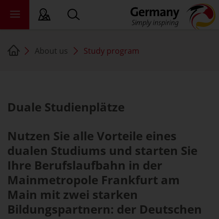
About us
Study program
sy language
deral states
ewsroom
Duale Studienplätze
ade
out us
Nutzen Sie alle Vorteile eines
dualen Studiums und starten Sie
Ihre Berufslaufbahn in der
Mainmetropole Frankfurt am
Main mit zwei starken
Bildungspartnern: der Deutschen