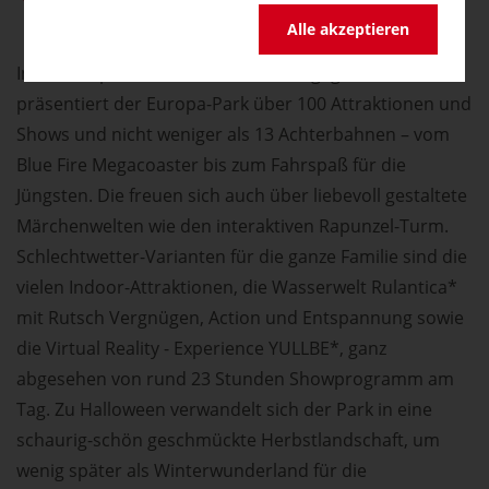
Alle akzeptieren
In 16 europäische Themenbereiche gegliedert,
präsentiert der Europa-Park über 100 Attraktionen und
Shows und nicht weniger als 13 Achterbahnen – vom
Blue Fire Megacoaster bis zum Fahrspaß für die
Jüngsten. Die freuen sich auch über liebevoll gestaltete
Märchenwelten wie den interaktiven Rapunzel-Turm.
Schlechtwetter-Varianten für die ganze Familie sind die
vielen Indoor-Attraktionen, die Wasserwelt Rulantica*
mit Rutsch Vergnügen, Action und Entspannung sowie
die Virtual Reality - Experience YULLBE*, ganz
abgesehen von rund 23 Stunden Showprogramm am
Tag. Zu Halloween verwandelt sich der Park in eine
schaurig-schön geschmückte Herbstlandschaft, um
wenig später als Winterwunderland für die