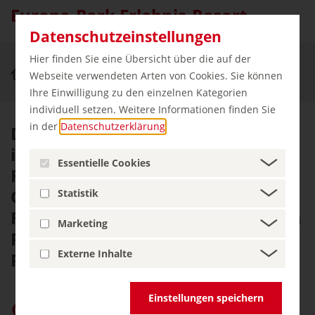
Europa-Park Erlebnis-Resort
Datenschutzeinstellungen
Hier finden Sie eine Übersicht über die auf der
Erleben & Genießen
Europa-Park in Rust
Webseite verwendeten Arten von Cookies. Sie können
Ihre Einwilligung zu den einzelnen Kategorien
individuell setzen. Weitere Informationen finden Sie
in der
Datenschutzerklärung
.
Das Europa-Park-Erlebnis-Resort
im badischen Rust, zwischen
Essentielle Cookies
Freiburg im Breisgau und
Offenburg, hat den größten
Statistik
Freizeitpark im deutschsprachigen
Marketing
Raum und ist einer der wenigen
Externe Inhalte
Parks, die im Winter geöffnet sind.
Einstellungen speichern
germany.travel bei Google bevorzugen