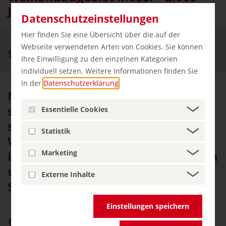
Jahre Weinkultur
Datenschutzeinstellungen
Hier finden Sie eine Übersicht über die auf der
Webseite verwendeten Arten von Cookies. Sie können
Erleben & Genießen
Mosel
Ihre Einwilligung zu den einzelnen Kategorien
individuell setzen. Weitere Informationen finden Sie
in der
Datenschutzerklärung
.
Mosel, Saar und Ruwer winden
sich durch eine Landschaft, in der
Essentielle Cookies
schon die Römer vor 2.000 Jahren
Statistik
Wein anbauten. Die Moselregion
Marketing
ist die älteste deutsche Weinregion
und das größte
Externe Inhalte
Steillagenweinbaugebiet.
Einstellungen speichern
germany.travel bei Google bevorzugen