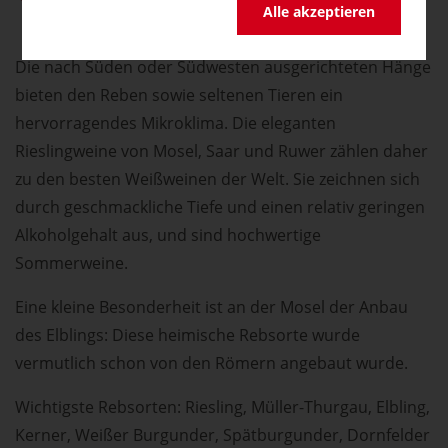
Alle akzeptieren
Die nach Süden oder Südwesten ausgerichteten Hänge
bieten den Reben sowie seltenen Tieren ein
hervorragendes Mikroklima. Die eleganten
Rieslingweine von Mosel, Saar und Ruwer zählen daher
zu den besten Weißweinen der Welt. Sie zeichnen sich
durch geschmackliche Tiefe und einen relativ geringen
Alkoholgehalt aus, und sind hochwertige
Sommerweine.
Eine kleine Besonderheit ist an der Mosel der Anbau
des Elblings: Diese heimische Rebsorte wurde
vermutlich schon von den Römern angebaut wurde.
Wichtigste Rebsorten: Riesling, Müller-Thurgau, Elbling,
Kerner, Weißer Burgunder, Spätburgunder, Dornfelder