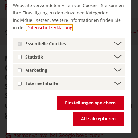
Frankenjura
Webseite verwendeten Arten von Cookies. Sie können
Ihre Einwilligung zu den einzelnen Kategorien
individuell setzen. Weitere Informationen finden Sie
in der
Datenschutzerklärung
.
Natur & Aktiv
Naturpark Fränkische Schweiz – 
Essentielle Cookies
Mit einer Fläche von über 2.300
Statistik
Quadratkilometern ist der
Marketing
Qualitätsnaturpark Fränkische
Externe Inhalte
Schweiz – Frankenjura im
Städtedreieck Bamberg, Bayreuth
und Nürnberg einer der größten in
Einstellungen speichern
ganz Deutschland.
Alle akzeptieren
germany.travel bei Google bevorzugen